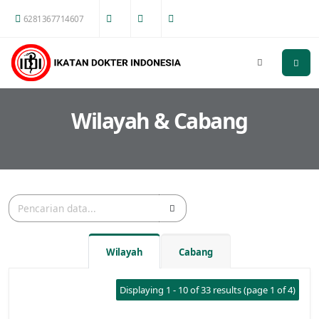
6281367714607
Wilayah & Cabang
Wilayah
Cabang
Displaying 1 - 10 of 33 results (page 1 of 4)