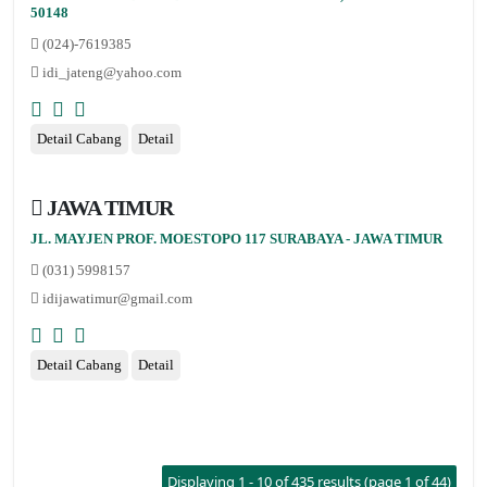
50148
(024)-7619385
idi_jateng@yahoo.com
Detail Cabang
Detail
JAWA TIMUR
JL. MAYJEN PROF. MOESTOPO 117 SURABAYA - JAWA TIMUR
(031) 5998157
idijawatimur@gmail.com
Detail Cabang
Detail
Displaying 1 - 10 of 435 results (page 1 of 44)