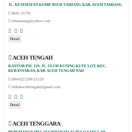
JL. KESEHATAN KOMP. RSUD TAMIANG KAB. ACEH TAMIANG
0641-31791
iditamiang@yahoo.com
Detail
ACEH TENGAH
KANTOR PSC 119, JL. ULUH KUNING KUTE LOT, KEC.
KEBANYAKAN, KAB. ACEH TENGAH NAD
(0643)21296-21126
idikabacehtengah@gmail.com
Detail
ACEH TENGGARA
PERUMAHAN MELATI INDAH NO.A5 PULO SANGGAR,