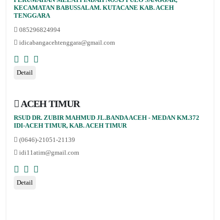
KECAMATAN BABUSSALAM. KUTACANE KAB. ACEH
TENGGARA
085296824994
idicabangacehtenggara@gmail.com
Detail
ACEH TIMUR
RSUD DR. ZUBIR MAHMUD JL.BANDA ACEH - MEDAN KM.372
IDI-ACEH TIMUR, KAB. ACEH TIMUR
(0646)-21051-21139
idi11atim@gmail.com
Detail