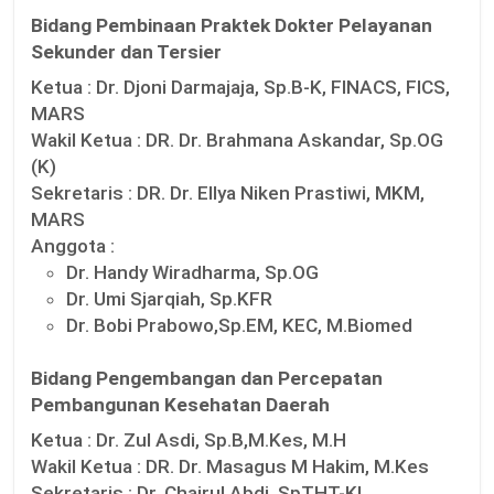
Bidang Pembinaan Praktek Dokter Pelayanan
Sekunder dan Tersier
Ketua :
Dr. Djoni Darmajaja, Sp.B-K, FINACS, FICS,
MARS
Wakil Ketua :
DR. Dr. Brahmana Askandar, Sp.OG
(K)
Sekretaris :
DR. Dr. Ellya Niken Prastiwi, MKM,
MARS
Anggota :
Dr. Handy Wiradharma, Sp.OG
Dr. Umi Sjarqiah, Sp.KFR
Dr. Bobi Prabowo,Sp.EM, KEC, M.Biomed
Bidang Pengembangan dan Percepatan
Pembangunan Kesehatan Daerah
Ketua :
Dr. Zul Asdi, Sp.B,M.Kes, M.H
Wakil Ketua :
DR. Dr. Masagus M Hakim, M.Kes
Sekretaris :
Dr. Chairul Abdi, SpTHT-KL