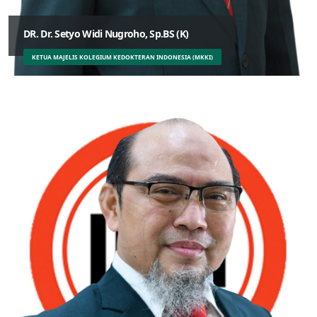
DR. Dr. Setyo Widi Nugroho, Sp.BS (K)
KETUA MAJELIS KOLEGIUM KEDOKTERAN INDONESIA (MKKI)