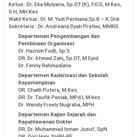
Ketua :
Dr. Eka Mulyana, Sp.OT (K), FICS, M.Kes,
S.H, MH.Kes
Wakil Ketua :
Dr. M. Yadi Permana,Sp.B – K.Onk
Sekretaris :
Dr. Andreana Dyah Pratiwi, MMRS
Departemen Pengembangan dan
Pembinaan Organisasi
Dr. Haznim Fadli, Sp.S
DR. Dr. Ahmad Zaki, Sp.OT, M.Epid
Dr. Fenny Rahmadiana
Departemen Kaderisasi dan Sekolah
Kepemimpinan
DR. Chalili Putera, M.Kes
DR. Dr. Taufik Pasiak, MPd.I, M.kes
Dr. Wendy Freely Nugraha, MPH
Departemen Kajian Sejarah dan
Kepahlawanan Dokter
DR. Dr. Muhammad Isman Jusuf, SpN
DR. Qori Haly, SpBP-RE