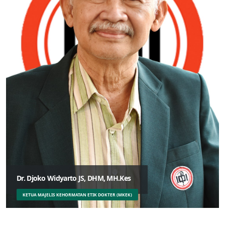
Dr. Djoko Widyarto JS, DHM, MH.Kes
KETUA MAJELIS KEHORMATAN ETIK DOKTER (MKEK)